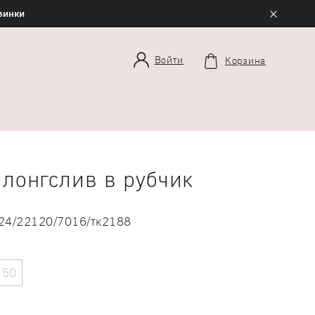
×
овинки
Войти
Корзина
лонгслив в рубчик
24/22120/7016/тк2188
50