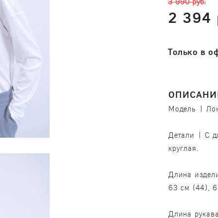
3 990 руб.
2 394 
Только в о
ОПИСАНИ
Модель | Лон
Детали | С д
круглая.
Длина издели
63 см (44), 6
Длина рукава