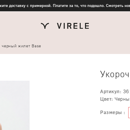
ите доставку с примеркой. Платите за то, что подошло. Смотреть н
 черный жилет Base
Укороч
Артикул:
36
Цвет:
Черны
Размеры :