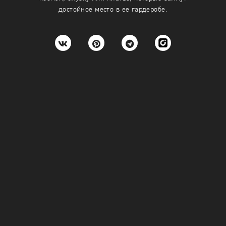
достойное место в ее гардеробе.
44
46
48
50
+
-
+
ину
Подробнее
В корзину
Подробнее