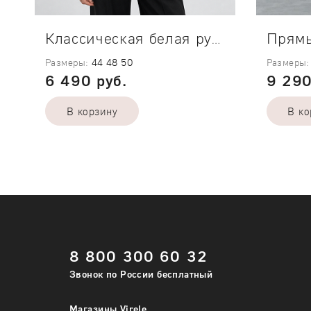
Классическая белая рубашка Bamboo
Размеры:
44
48
50
Размеры:
6 490 руб.
9 290
В корзину
В ко
Укажите требуемое количество каждого
Укажите т
8 800 300 60 32
размера одежды
размера 
Звонок по России бесплатный
44
42
48
44
Магазины Virele