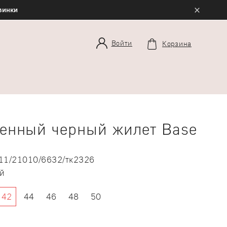
×
овинки
Войти
Корзина
енный черный жилет Base
11/21010/6632/тк2326
й
42
44
46
48
50