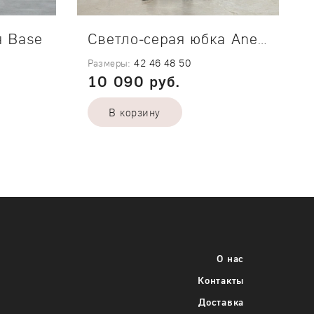
я Base
Светло-серая юбка Anemone
Размеры:
42
46
48
50
10 090 руб.
В корзину
о каждого
Укажите требуемое количество каждого
размера одежды
О нас
42
Контакты
Доставка
46