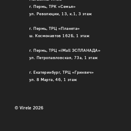
г. Пермь, ТРК «Семья»
50
46
ул. Революции, 13, к.1, 3 этаж
48
г. Пермь, ТРЦ «Планета»
-
+
50
ш. Космонавтов 162Б, 1 этаж
52
В корзину
Подробнее
г. Пермь, ТРЦ «iMall ЭСПЛАНАДА»
ул. Петропавловская, 73а, 1 этаж
-
г. Екатеринбург, ТРЦ «Гринвич»
ул. 8 Марта, 46, 1 этаж
В корз
© Virele 2026