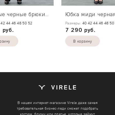
Юбка миди черна
Прямые черные брюки Base
42
44
46
48
50
52
Размеры:
40
42
44
46
48
50
 руб.
7 290 руб.
рзину
В корзину
ребуемое количество каждого
Укажите требуемое количеств
одежды
размера одежды
40
В нашем интернет-магазине Virele даже самая
требовательная бизнес-леди сможет подобрать
42
костюм, блузку или платье, которые займут