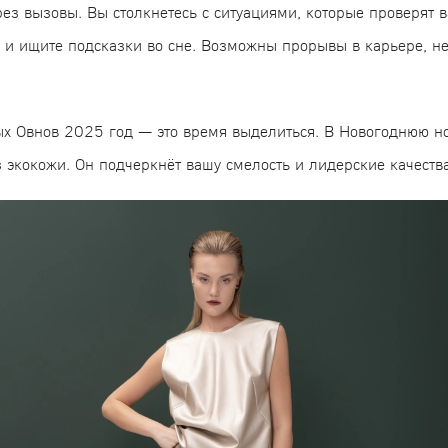
рез вызовы. Вы столкнетесь с ситуациями, которые проверят 
 и ищите подсказки во сне. Возможны прорывы в карьере, н
ых Овнов 2025 год — это время выделиться. В Новогоднюю н
 экокожи. Он подчеркнёт вашу смелость и лидерские качества