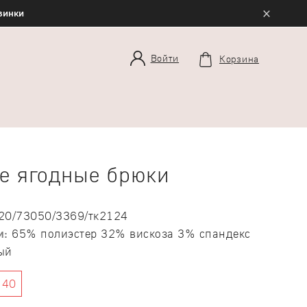
×
овинки
Войти
Корзина
е ягодные брюки
20/73050/3369/тк2124
и:
65% полиэстер 32% вискоза 3% спандекс
ый
40