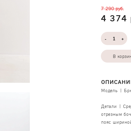
7 290 руб.
4 374 
-
+
В корзи
ОПИСАНИ
Модель | Бр
Детали | Сре
отрезным боч
пояс шириной