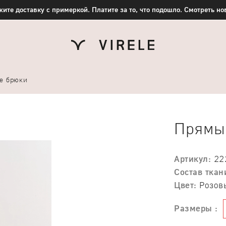
ите доставку с примеркой. Платите за то, что подошло. Смотреть н
е брюки
Прямы
Артикул:
22
Состав ткан
Цвет:
Розов
Размеры :