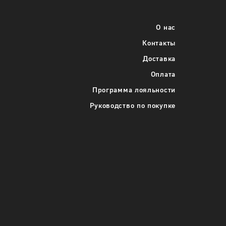
о каждого
Укажите требуемое количество каждого
размера одежды
О нас
46
Контакты
Доставка
48
Оплата
50
Программа лояльности
Руководство по покупке
-
+
В корзину
Подробнее