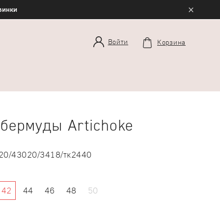
×
овинки
Войти
Корзина
бермуды Artichoke
20/43020/3418/тк2440
42
44
46
48
50