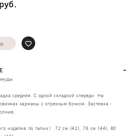
руб.
ну
Е
рмуды
адка средняя. С одной складкой спереди. На
овинках карманы с отрезным бочком. Застежка -
олнию.
ого изделия по талии| 72 см (42), 76 см (44), 80