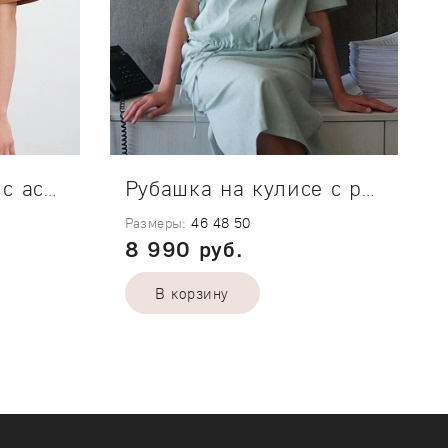
Коричневая блуза с асимметричным низом
Рубашка на кулисе с разрезами Mint
Размеры:
46
48
50
8 990 руб.
В корзину