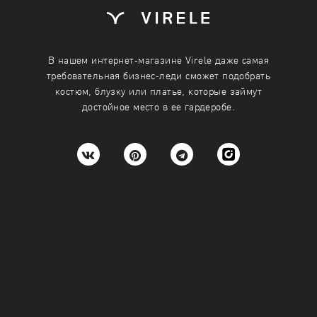
ребуемое количество каждого
Укажите требуемое количеств
одежды
размера одежды
42
В нашем интернет-магазине Virele даже самая
требовательная бизнес-леди сможет подобрать
176)
44
костюм, блузку или платье, которые займут
достойное место в ее гардеробе.
46
+
-
+
ину
Подробнее
В корзину
Подробнее