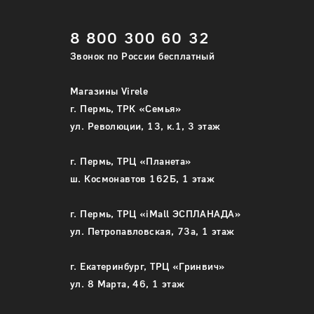
Укажите требуемое количество каждого
Укажите т
размера одежды
8 800 300 60 32
размера 
Звонок по России бесплатный
44
Только в офлайн магазинах
44 (
Магазины Virele
Подробнее
г. Пермь, ТРК «Семья»
ул. Революции, 13, к.1, 3 этаж
-
г. Пермь, ТРЦ «Планета»
В корз
ш. Космонавтов 162Б, 1 этаж
г. Пермь, ТРЦ «iMall ЭСПЛАНАДА»
ул. Петропавловская, 73а, 1 этаж
г. Екатеринбург, ТРЦ «Гринвич»
ул. 8 Марта, 46, 1 этаж