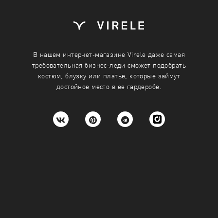
ребуемое количество каждого
Укажите требуемое количеств
одежды
размера одежды
42
В нашем интернет-магазине Virele даже самая
требовательная бизнес-леди сможет подобрать
44
костюм, блузку или платье, которые займут
достойное место в ее гардеробе.
46
48
50
+
-
+
ину
Подробнее
В корзину
Подробнее