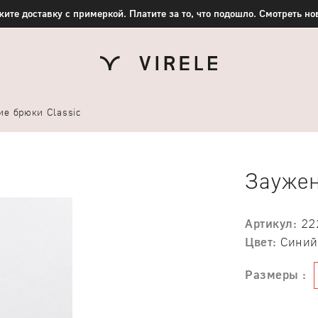
ите доставку с примеркой. Платите за то, что подошло. Смотреть н
е брюки Classic
Заужен
Артикул:
22
Цвет:
Синий
Размеры :