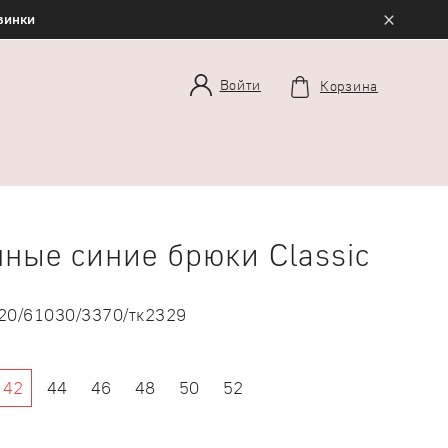
×
овинки
Войти
Корзина
ные синие брюки Classic
20/61030/3370/тк2329
42
44
46
48
50
52