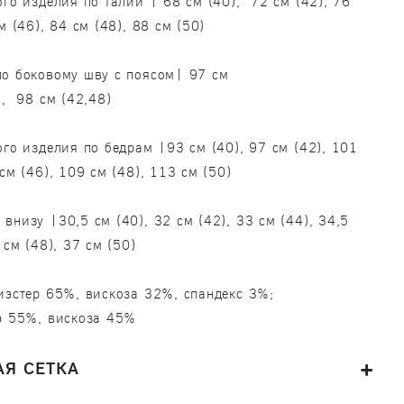
ого изделия по талии | 68 см (40), 72 см (42), 76
м (46), 84 см (48), 88 см (50)
о боковому шву с поясом| 97 см
), 98 см (42,48)
ого изделия по бедрам |93 см (40), 97 см (42), 101
см (46), 109 см (48), 113 см (50)
внизу |30,5 см (40), 32 см (42), 33 см (44), 34,5
 см (48), 37 см (50)
иэстер 65%, вискоза 32%, спандекс 3%;
э 55%, вискоза 45%
Я СЕТКА