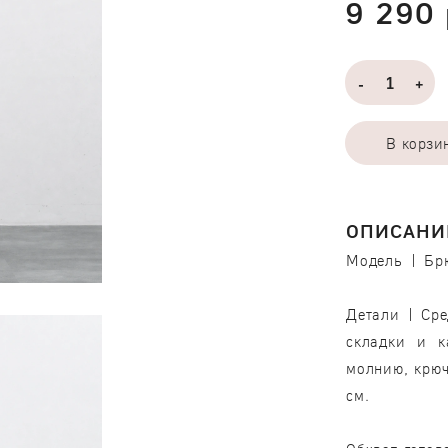
9 290 
-
+
В корзи
ОПИСАНИ
Модель | Бр
Детали | Сре
складки и ка
молнию, крюч
см.