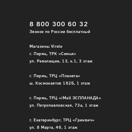
Укажите требуемое количество каждого
Укажите т
8 800 300 60 32
размера одежды
размера 
Звонок по России бесплатный
44
42
48
44
Магазины Virele
г. Пермь, ТРК «Семья»
50
46
ул. Революции, 13, к.1, 3 этаж
48
г. Пермь, ТРЦ «Планета»
-
+
50
ш. Космонавтов 162Б, 1 этаж
В корзину
Подробнее
г. Пермь, ТРЦ «iMall ЭСПЛАНАДА»
-
ул. Петропавловская, 73а, 1 этаж
В корз
г. Екатеринбург, ТРЦ «Гринвич»
ул. 8 Марта, 46, 1 этаж