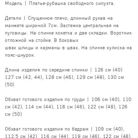
Модель | Платье-рубашка свободного силуэта.
Детали | Спущенное плечо, длинный рукав на
манжете шириной 7см. Застежка центральная на
пуговицы. На спинке кокетка и две складки. Воротник
отложной на стойке. В боковых
швах шлицы и карманы в швах. На спинке кулиска на
пояс-шнурок.
Длина изделия по середине спинки | 126 см (40)
127 см (42, 44), 128 см (46), 129 см (48), 130 см
(50)
Обхват готового изделия по груди | 106 см (40), 110
см (42), 114 см (44), 118 см (46), 122 см (48), 126
см (50)
Обхват готового изделия по бедрам | 109 см (40),
112,5 см (42), 116 см (44), 119 см (46), 122 см (48),