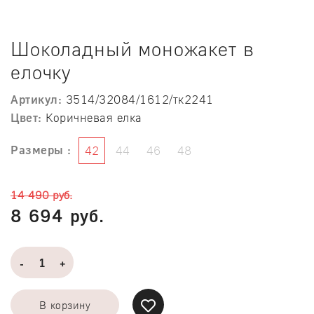
Шоколадный моножакет в
елочку
Артикул:
3514/32084/1612/тк2241
Цвет:
Коричневая елка
Размеры :
42
44
46
48
14 490 руб.
8 694 руб.
-
+
В корзину