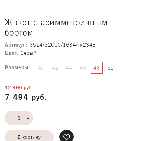
Жакет с асимметричным
бортом
Артикул:
3514/32000/1634/тк2348
Цвет:
Серый
Размеры :
40
42
44
46
48
50
12 490 руб.
7 494 руб.
-
+
В корзину