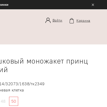
×
овинки
Войти
Корзина
шковый моножакет принц
ий
14/32073/1638/тк2349
невая клетка
48
50