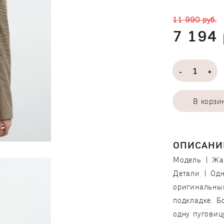
11 990 руб.
7 194 
-
+
В корзи
ОПИСАНИ
Модель | Жак
Детали | Од
оригинальным
подкладке. Б
одну пуговиц