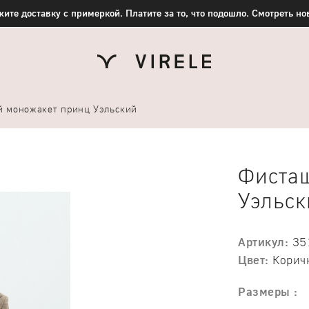
ите доставку с примеркой. Платите за то, что подошло. Смотреть н
 моножакет принц Уэльский
Фиста
Уэльск
Артикул:
35
Цвет:
Корич
Размеры :