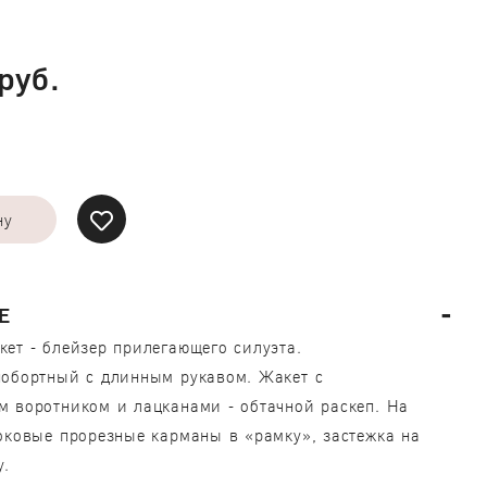
руб.
ну
Е
ет - блейзер прилегающего силуэта.
нобортный с длинным рукавом. Жакет с
 воротником и лацканами - обтачной раскеп. На
оковые прорезные карманы в «рамку», застежка на
у.