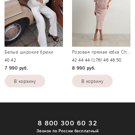
-
+
В корзину
Подробнее
Белые широкие брюки
Розовая прямая юбка Charm
40
42
42
44
44 (176)
46
48
50
7 990 руб.
8 990 руб.
В корзину
В корзину
40
42
8 800 300 60 32
42
44
Звонок по России бесплатный