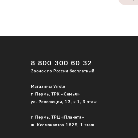
Укажите т
8 800 300 60 32
размера 
Звонок по России бесплатный
40
Магазины Virele
42
г. Пермь, ТРК «Семья»
ул. Революции, 13, к.1, 3 этаж
Доб
г. Пермь, ТРЦ «Планета»
Сбр
ш. Космонавтов 162Б, 1 этаж
Только