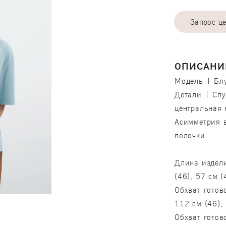
Запрос ц
ОПИСАНИ
Модель | Блу
Детали | Спу
центральная 
Асимметрия в
полочки.
Длина издели
(46), 57 см (
Обхват готов
112 см (46),
Обхват готов