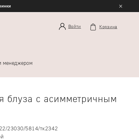
×
овинки
Войти
Корзина
им менеджером
я блуза с асимметричным
22/23030/5814/тк2342
ой