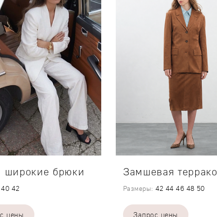
 широкие брюки
40
42
Размеры:
42
44
46
48
50
с цены
Запрос цены