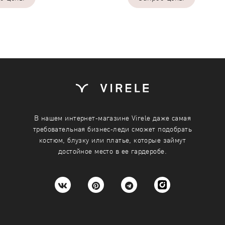
ребуемое количество каждого
Укажите требуемое количеств
одежды
размера одежды
42
В нашем интернет-магазине Virele даже самая
-
+
-
требовательная бизнес-леди сможет подобрать
костюм, блузку или платье, которые займут
44
-
+
-
достойное место в ее гардеробе.
46
-
авить размерный ряд
осить
48
-
 в офлайн магазинах
50
-