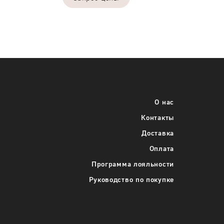
о каждого
Укажите требуемое количество каждого
размера одежды
О нас
42
Контакты
+
-
+
Доставка
44
+
-
+
Оплата
Программа лояльности
46
+
-
+
Руководство по покупке
48
+
-
+
+
Добавить размерный ряд