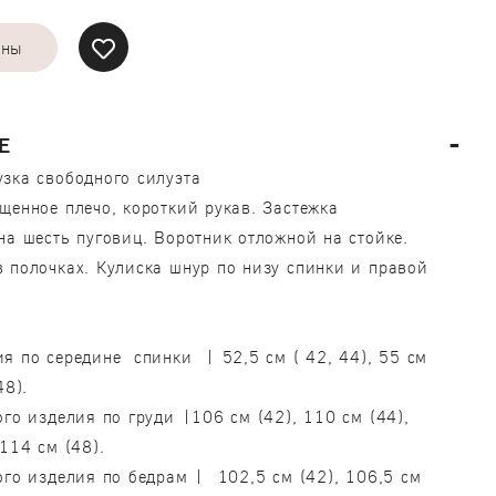
ены
Е
зка свободного силуэта
щенное плечо, короткий рукав. Застежка
на шесть пуговиц. Воротник отложной на стойке.
 полочках. Кулиска шнур по низу спинки и правой
я по середине спинки | 52,5 см ( 42, 44), 55 см
48).
ого изделия по груди |106 см (42), 110 см (44),
 114 см (48).
ого изделия по бедрам | 102,5 см (42), 106,5 см