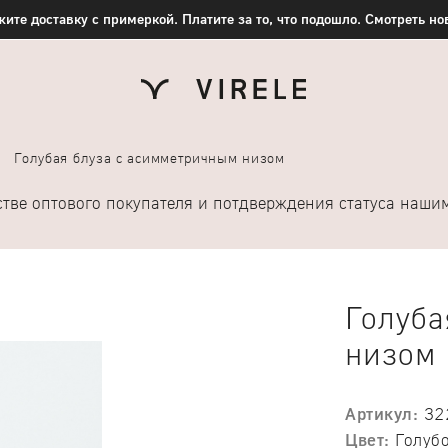
ите доставку с примеркой. Платите за то, что подошло. Смотреть н
Голубая блуза с асимметричным низом
стве оптового покупателя и потдверждения статуса наш
Голуба
низом
Артикул:
32
Цвет:
Голуб