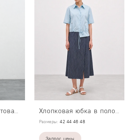
Замшевая терракотовая юбка
Хлопковая юбка в полоску
Размеры:
42
44
46
48
Запрос цены