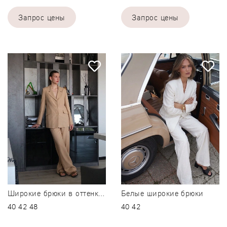
Запрос цены
Запрос цены
42
42
-
+
-
+
44
-
+
Добавить размерный ряд
Сбросить
46
-
+
Только в офлайн магазинах
48
-
+
Подробнее
Добавить размерный ря
Белые широкие брюки
Широкие брюки в оттенке сафари
40
42
48
40
42
Сбросить