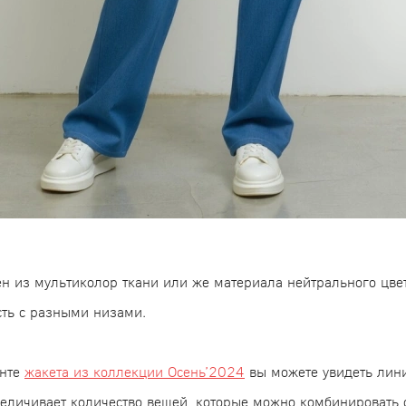
 из мультиколор ткани или же материала нейтрального цвет
сть с разными низами.
инте
жакета из коллекции Осень’2024
вы можете увидеть лини
увеличивает количество вещей, которые можно комбинировать 