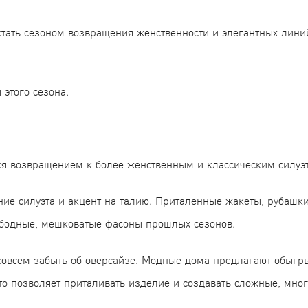
ать сезоном возвращения женственности и элегантных линий
этого сезона.
я возвращением к более женственным и классическим силуэ
ние силуэта и акцент на талию. Приталенные жакеты, рубашки
ободные, мешковатые фасоны прошлых сезонов.
ит совсем забыть об оверсайзе. Модные дома предлагают обы
то позволяет приталивать изделие и создавать сложные, мн