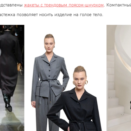
редставлены
жакеты с трендовым поясом-шнурком
. Компактны
астежка позволяет носить изделие на голое тело.