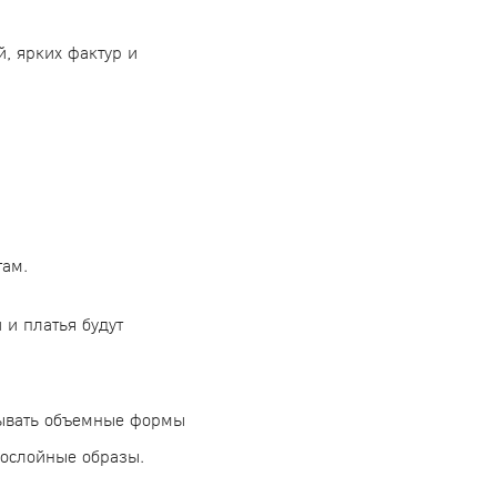
, ярких фактур и
там.
 и платья будут
грывать объемные формы
огослойные образы.