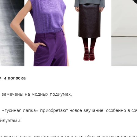
» и полоска
а замечены на модных подиумах.
 «гусиная лапка» приобретают новое звучание, особенно в со
илуэтами.
етаются с разными стилями и придают образу нотки ретро-ши