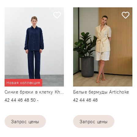
Сбросить
Только в офлайн магазинах
Подробнее
42
42
-
+
-
+
44
44
-
+
-
+
46
46
-
+
-
+
48
48
-
+
-
+
Новая коллекция
50
44/176
-
+
-
+
Белые бермуды Artichoke
Синие брюки в клетку Khuliganka
42
44
46
48
50
-
42
44
46
48
Добавить размерный ряд
Добавить размерный ря
Сбросить
Сбросить
Запрос цены
Запрос цены
Только в офлайн магазинах
Только в офлайн магазинах