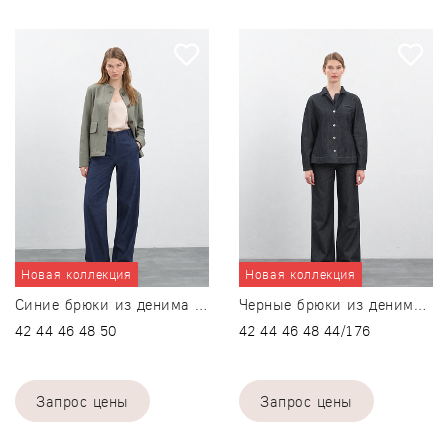
Подробнее
42
42
-
+
-
+
44
44
-
+
-
+
46
46
-
+
-
+
48
48
-
+
-
+
Новая коллекция
Новая коллекция
50
-
+
Добавить размерный ряд
Синие брюки из денима Umnitsa
Черные брюки из денима Femme
42
44
46
48
50
42
44
46
48
44/176
Сбросить
-
-
+
Только в офлайн магазинах
Запрос цены
Запрос цены
Добавить размерный ря
Подробнее