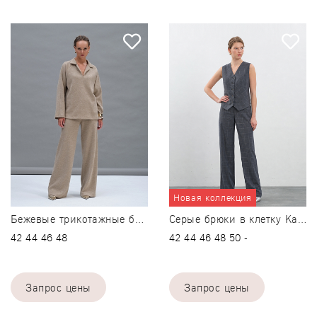
40
-
+
Добавить размерный ря
Сбросить
42
-
+
Только в офлайн магазинах
44
-
+
Подробнее
46
-
+
Новая коллекция
50
-
+
Бежевые трикотажные брюки
Серые брюки в клетку Karieristka
42
44
46
48
42
44
46
48
50
-
Добавить размерный ряд
Сбросить
Запрос цены
Запрос цены
Только в офлайн магазинах